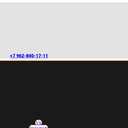
+7 962-840-17-11
Vk
Instagram