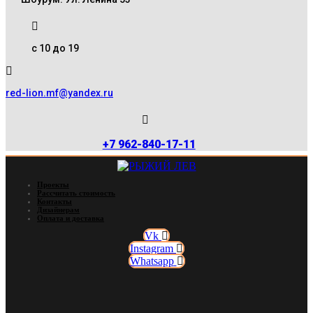
с 10 до 19
red-lion.mf@yandex.ru
+7 962-840-17-11
Проекты
Рассчитать стоимость
Контакты
Дизайнерам
Оплата и доставка
Vk
Instagram
Whatsapp