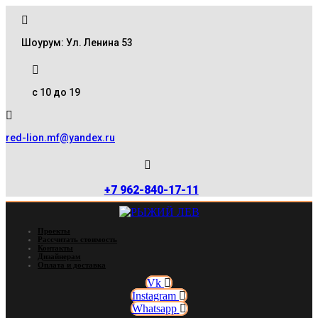
Шоурум: Ул. Ленина 53
с 10 до 19
red-lion.mf@yandex.ru
+7 962-840-17-11
Проекты
Рассчитать стоимость
Контакты
Дизайнерам
Оплата и доставка
Vk
Instagram
Whatsapp