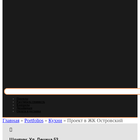
Проекты
Рассчитать стоимость
Контакты
Дизайнерам
Оплата и доставка
Главная
»
Portfolios
»
Кухни
»
Проект в ЖК Островский
Шоурум: Ул. Ленина 53